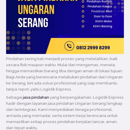
Pindahan sering kali menjadi proses yang melelahkan, baik
secara fisik maupun waktu. Mulai dari mengemas, menata,
hingga memastikan barang tiba dengan aman di lokasi tujuan.
Bagi Anda yang berencana melakukan pindahan dari Ungaran
ke Serang, kini ada solusi profesional yang siap membantu
tanpa repot, yaitu Logistik Express.
Sebagai
jasa pindahan
yang berpengalaman, Logistik Express
hadir dengan layanan jasa pindahan Ungaran Serang lengkap
dan terintegrasi. Kami menyediakan tenaga profesional,
armada yang memadai, serta sistem kerja terencana untuk
memastikan setiap proses pindahan berjalan lancar, aman,
dan tepat waktu.