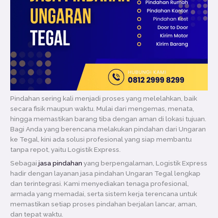
Pindahan sering kali menjadi proses yang melelahkan, baik
secara fisik maupun waktu. Mulai dari mengemas, menata,
hingga memastikan barang tiba dengan aman di lokasi tujuan.
Bagi Anda yang berencana melakukan pindahan dari Ungaran
ke Tegal, kini ada solusi profesional yang siap membantu
tanpa repot, yaitu Logistik Express.
Sebagai
jasa pindahan
yang berpengalaman, Logistik Express
hadir dengan layanan jasa pindahan Ungaran Tegal lengkap
dan terintegrasi. Kami menyediakan tenaga profesional,
armada yang memadai, serta sistem kerja terencana untuk
memastikan setiap proses pindahan berjalan lancar, aman,
dan tepat waktu.