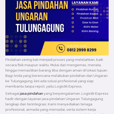
Pindahan sering kali menjadi proses yang melelahkan, baik
secara fisik maupun waktu. Mulai dari mengemas, menata,
hingga memastikan barang tiba dengan aman di lokasi tujuan.
Bagi Anda yang berencana melakukan pindahan dari Ungaran
ke Tulungagung, kini ada solusi profesional yang siap
membantu tanpa repot, yaitu Logistik Express.
Sebagai
jasa pindahan
yang berpengalaman, Logistik Express
hadir dengan layanan jasa pindahan Ungaran Tulungagung
lengkap dan terintegrasi. Kami menyediakan tenaga
profesional, armada yang memadai, serta sistem kerja