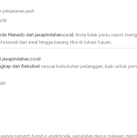
 perjalanan jauh
stik
da Manado dari jasapindahan.co.id
, Anda tidak perlu repot meng
sional dari awal hingga barang tiba di lokasi tujuan.
jasapindahan.co.id
ngkap dan fleksibel
sesuai kebutuhan pelanggan, baik untuk pe
ah:
ngga seperti furnitur, elektronik, peralatan dapur, pakaian, hi