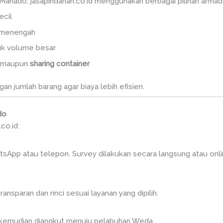
nado, jasapindahan.co.id menggunakan berbagai pilihan armada, 
ecil
 menengah
tuk volume besar
maupun
sharing container
n jumlah barang agar biaya lebih efisien.
do
co.id:
tsApp atau telepon. Survey dilakukan secara langsung atau on
nsparan dan rinci sesuai layanan yang dipilih.
, kemudian diangkut menuju pelabuhan Weda .