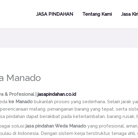
JASA PINDAHAN
Tentang Kami
Jasa Ki
da Manado
 & Profesional |
jasapindahan.co.id
Weda
ke Manado
bukanlah proses yang sederhana. Selain jarak yan
erencanaan matang, penanganan barang yang tepat, serta sist
sa pindahan dapat berakibat pada keterlambatan, barang rusak, ba
bagai solusi
jasa pindahan Weda Manado
yang profesional, ama
pulau di Indonesia. Dengan sistem kerja terstruktur, tenaga ahli,