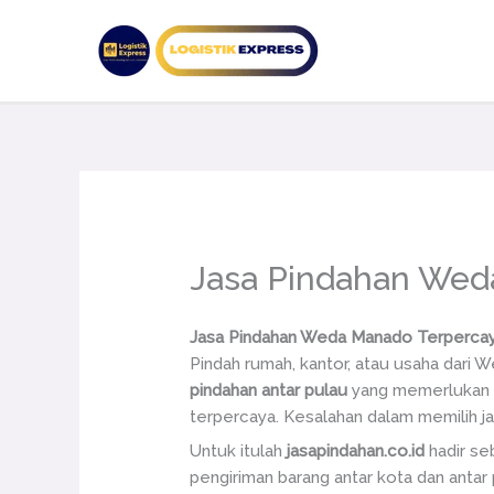
Lewati
ke
konten
Jasa Pindahan We
Jasa Pindahan Weda Manado Terpercaya
Pindah rumah, kantor, atau usaha dari 
pindahan antar pulau
yang memerlukan p
terpercaya. Kesalahan dalam memilih ja
Untuk itulah
jasapindahan.co.id
hadir se
pengiriman barang antar kota dan antar 