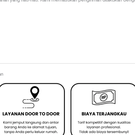
an yang hati-hati. Kami memastikan pengiriman dilakukan deng
an