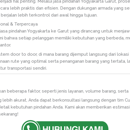
njadi hal penting. Melalui jasa pindahan Yogyakarta Garut, pro
ecara lebih praktis dan efisien. Dengan dukungan armada yang s
rjalan lebih terkontrol dari awal hingga tujuan.
onal & Terpercaya
 jasa pindahan Yogyakarta ke Garut yang dirancang untuk menj
i bahwa setiap pelanggan memiliki kebutuhan yang berbeda, mula
antor.
tem door to door, di mana barang dijemput langsung dari lokasi d
naan rute yang optimal serta penanganan barang yang tertata, l
ur transportasi sendiri.
kan beberapa faktor, seperti jenis layanan, volume barang, sert
 lebih akurat, Anda dapat berkonsultasi langsung dengan tim C
tail kebutuhan pindahan Anda. Kami akan memberikan estimasi 
sekarang!