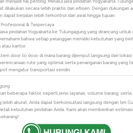
an menjadi hal penting. Melalui jasa pindahan Yogyakarta Tulu
at dilakukan secara lebih praktis dan efisien. Dengan dukungan
apat berjalan lebih terkontrol dari awal hingga tujuan.
Profesional & Terpercaya
 jasa pindahan Yogyakarta ke Tulungagung yang dirancang untu
memahami bahwa setiap pelanggan memiliki kebutuhan yang berbe
atau kantor.
tem door to door, di mana barang dijemput langsung dari lokasi d
erencanaan rute yang optimal serta penanganan barang yang ter
pot mengatur transportasi sendiri.
agung
kan beberapa faktor, seperti jenis layanan, volume barang, sert
 lebih akurat, Anda dapat berkonsultasi langsung dengan tim C
tail kebutuhan pindahan Anda. Kami akan memberikan estimasi 
sekarang!