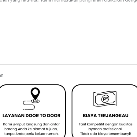
an yang hati-hati. Kami memastikan pengiriman dilakukan deng
an