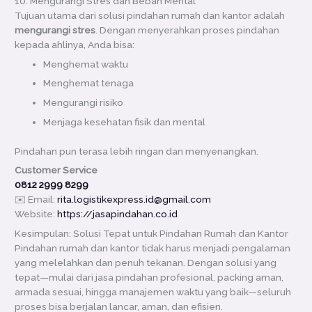
10. Mengurangi Stres dan Beban Mental
Tujuan utama dari solusi pindahan rumah dan kantor adalah
mengurangi stres
. Dengan menyerahkan proses pindahan
kepada ahlinya, Anda bisa:
Menghemat waktu
Menghemat tenaga
Mengurangi risiko
Menjaga kesehatan fisik dan mental
Pindahan pun terasa lebih ringan dan menyenangkan.
Customer Service
0812 2999 8299
✉️ Email:
rita.logistikexpress.id@gmail.com
Website:
https://jasapindahan.co.id
Kesimpulan: Solusi Tepat untuk Pindahan Rumah dan Kantor
Pindahan rumah dan kantor tidak harus menjadi pengalaman
yang melelahkan dan penuh tekanan. Dengan solusi yang
tepat—mulai dari jasa pindahan profesional, packing aman,
armada sesuai, hingga manajemen waktu yang baik—seluruh
proses bisa berjalan lancar, aman, dan efisien.