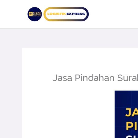
Lewati
ke
konten
Jasa Pindahan Sura