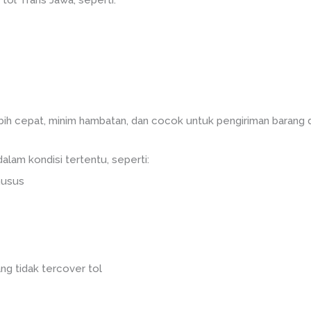
tol Trans Jawa, seperti:
lebih cepat, minim hambatan, dan cocok untuk pengiriman barang 
dalam kondisi tertentu, seperti:
husus
ang tidak tercover tol