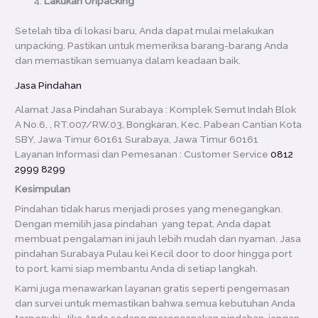
Lakukan Unpacking
Setelah tiba di lokasi baru, Anda dapat mulai melakukan
unpacking. Pastikan untuk memeriksa barang-barang Anda
dan memastikan semuanya dalam keadaan baik.
Jasa Pindahan
Alamat Jasa Pindahan
Surabaya : Komplek Semut Indah Blok
A No.6, , RT.007/RW.03, Bongkaran, Kec. Pabean Cantian Kota
SBY, Jawa Timur 60161 Surabaya, Jawa Timur 60161
Layanan Informasi dan Pemesanan : Customer Service
0812
2999 8299
Kesimpulan
Pindahan tidak harus menjadi proses yang menegangkan.
Dengan memilih jasa pindahan yang tepat, Anda dapat
membuat pengalaman ini jauh lebih mudah dan nyaman. Jasa
pindahan Surabaya Pulau kei Kecil door to door hingga port
to port, kami siap membantu Anda di setiap langkah.
Kami juga menawarkan layanan gratis seperti pengemasan
dan survei untuk memastikan bahwa semua kebutuhan Anda
terpenuhi. Jika Anda sedang merencanakan pindahan, jangan